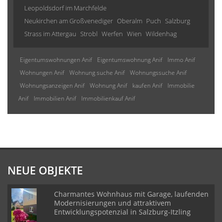
Leopoldsdorf im Marchfelde
Neukirchen am Großvenediger
Oberalm
Puch
Salzburg
Strass im Attergau
Strobl
Werfen
Wien
Wildenhag
Eigentumswohnungen Anif
Eigentumswohnung Anif
Immo Anif
Wohnungen Anif
Wohnung suche Anif
Wohnungssuche Anif
Wohnungsanzeigen Anif
Wohnung Anif
kaufen Anif
Immobilie
Anif
Immobilien Anif
Immobilienkauf Anif
NEUE OBJEKTE
Charmantes Wohnhaus mit Garage, laufenden
Modernisierungen und attraktivem
Entwicklungspotenzial in Salzburg-Itzling