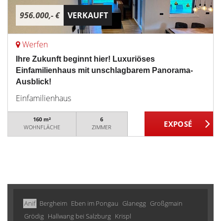
956.000,- €
VERKAUFT
Werfen
Ihre Zukunft beginnt hier! Luxuriöses
Einfamilienhaus mit unschlagbarem Panorama-
Ausblick!
Einfamilienhaus
160 m²
6
WOHNFLÄCHE
ZIMMER
Anif
Bergheim
Eben im Pongau
Glanegg
Großgmain
Grödig
Hallwang bei Salzburg
Krispl