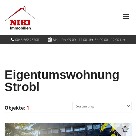
0043 662 237081
Mo. - Do. 09.00 - 17.00 Uhr, Fr. 09.00 - 12.00 Uhr
Eigentumswohnung
Strobl
Objekte:
1