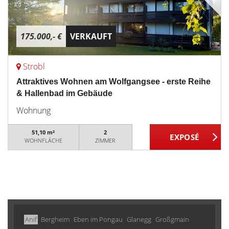
175.000,- €
VERKAUFT
Strobl
Attraktives Wohnen am Wolfgangsee - erste Reihe
& Hallenbad im Gebäude
Wohnung
51,10 m²
2
WOHNFLÄCHE
ZIMMER
Anif
Bergheim
Eben im Pongau
Glanegg
Großgmain