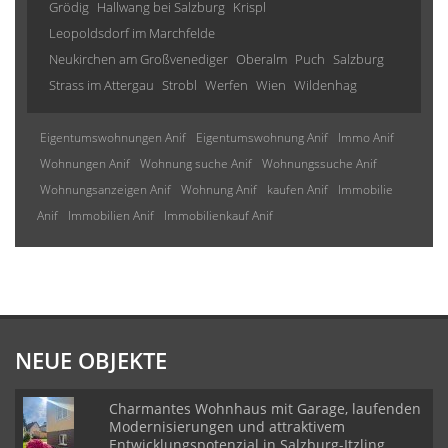
Grödig
Hallwang bei Salzburg
Krispl
Leopoldsdorf im Marchfelde
Neukirchen am Großvenediger
Oberalm
Puch
Salzburg
Strass im Attergau
Strobl
Werfen
Wien
Wildenhag
Eigentumswohnungen Anif
Eigentumswohnung Anif
Immo Anif
Wohnungen Anif
Wohnung suche Anif
Wohnungssuche Anif
Wohnungsanzeigen Anif
Wohnung Anif
kaufen Anif
Immobilie
Anif
Immobilien Anif
Immobilienkauf Anif
NEUE OBJEKTE
Charmantes Wohnhaus mit Garage, laufenden
Modernisierungen und attraktivem
Entwicklungspotenzial in Salzburg-Itzling