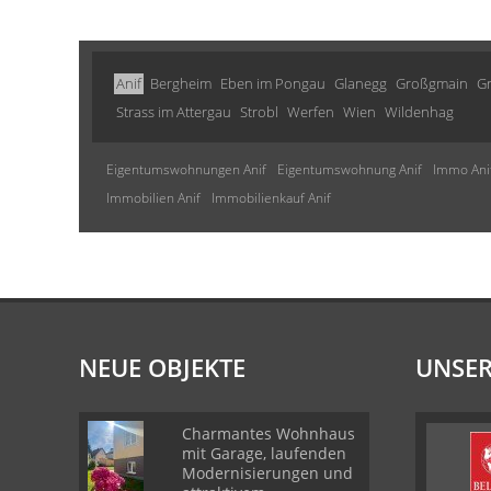
Anif
Bergheim
Eben im Pongau
Glanegg
Großgmain
G
Strass im Attergau
Strobl
Werfen
Wien
Wildenhag
Eigentumswohnungen Anif
Eigentumswohnung Anif
Immo Ani
Immobilien Anif
Immobilienkauf Anif
NEUE OBJEKTE
UNSER
Charmantes Wohnhaus
mit Garage, laufenden
Modernisierungen und