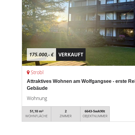
175.000,- €
VERKAUFT
Strobl
Attraktives Wohnen am Wolfgangsee - erste Re
Gebäude
Wohnung
51,10 m²
2
6643-5wA90t
WOHNFLÄCHE
ZIMMER
OBJEKTNUMMER