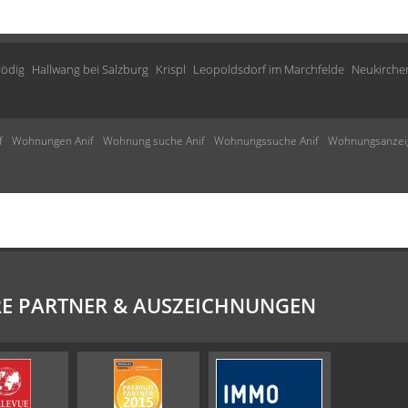
rödig
Hallwang bei Salzburg
Krispl
Leopoldsdorf im Marchfelde
Neukirche
f
Wohnungen Anif
Wohnung suche Anif
Wohnungssuche Anif
Wohnungsanzeig
E PARTNER & AUSZEICHNUNGEN