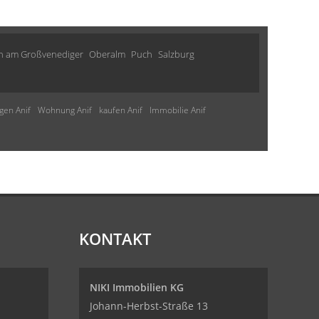
n am Großvenediger
Oberalm
Puch
Salzburg
en Anif
Wohnung Anif
kaufen Anif
Immobilie Anif
KONTAKT
NIKI Immobilien KG
Johann-Herbst-Straße 13