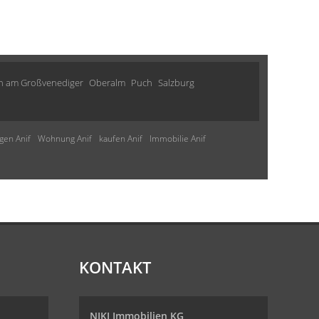
n am Großvenediger
Oberalm
Puch
Salzburg
en Anif
Wohnung Anif
kaufen Anif
Immobilie Anif
KONTAKT
NIKI Immobilien KG