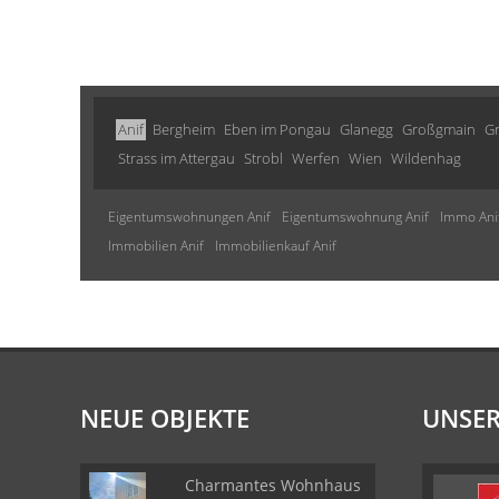
Anif
Bergheim
Eben im Pongau
Glanegg
Großgmain
G
Strass im Attergau
Strobl
Werfen
Wien
Wildenhag
Eigentumswohnungen Anif
Eigentumswohnung Anif
Immo Ani
Immobilien Anif
Immobilienkauf Anif
NEUE OBJEKTE
UNSER
Charmantes Wohnhaus