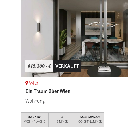
615.300,- €
VERKAUFT
Wien
Ein Traum über Wien
Wohnung
82,57 m²
3
6538-5wA90t
WOHNFLÄCHE
ZIMMER
OBJEKTNUMMER