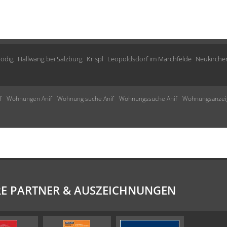
rödig
Hallwang bei Salzburg
Krispl
Leopoldsdorf im Marchfelde
Neukirche
f
Wohnungen Anif
Wohnung suche Anif
Wohnungssuche Anif
Wohnungsanzeig
E PARTNER & AUSZEICHNUNGEN