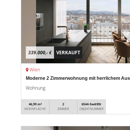
339.000,- €
VERKAUFT
Wien
Moderne 2 Zimmerwohnung mit herrlichem Ausb
Wohnung
46,99 m²
2
6544-5wA90t
WOHNFLÄCHE
ZIMMER
OBJEKTNUMMER