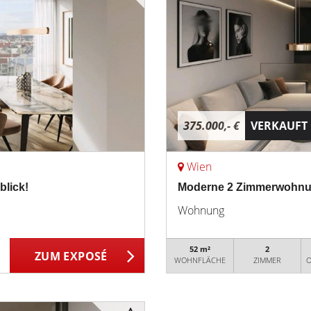
375.000,- €
VERKAUFT
Wien
lick!
Moderne 2 Zimmerwohnun
Wohnung
52 m²
2
ZUM EXPOSÉ
WOHNFLÄCHE
ZIMMER
O