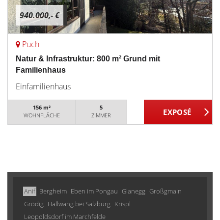
940.000,- €
Puch
Natur & Infrastruktur: 800 m² Grund mit
Familienhaus
Einfamilienhaus
156 m²
5
WOHNFLÄCHE
ZIMMER
Anif
Bergheim
Eben im Pongau
Glanegg
Großgmain
Grödig
Hallwang bei Salzburg
Krispl
Leopoldsdorf im Marchfelde