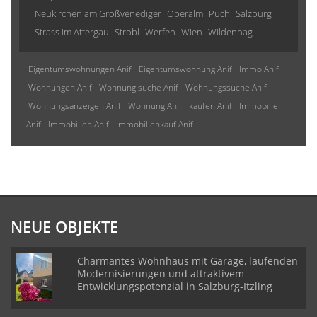
Neukirchen am Großvenediger
Oberalm
Puch
Salzburg
Strass im Attergau
Strobl
Werfen
Wien
Wildenhag
Eigentumswohnungen Anif
Eigentumswohnung Anif
Immo Anif
Wohnungen Anif
Wohnung suche Anif
Wohnungssuche Anif
Wohnungsanzeigen Anif
Wohnung Anif
kaufen Anif
Immobilie
Anif
Immobilien Anif
Immobilienkauf Anif
NEUE OBJEKTE
Charmantes Wohnhaus mit Garage, laufenden
Modernisierungen und attraktivem
Entwicklungspotenzial in Salzburg-Itzling