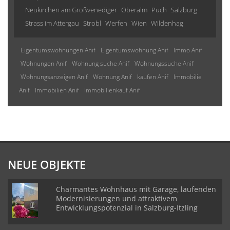
Neukirchen am Großvenediger
Oberalm
Puch
Salzburg
Strass im Attergau
Strobl
Werfen
Wien
Wildenhag
Eigentumswohnungen Anif
Eigentumswohnung Anif
Immo Anif
Wohnungen Anif
Wohnung suche Anif
Wohnungssuche Anif
Wohnungsanzeigen Anif
Wohnung Anif
kaufen Anif
Immobilie
Anif
Immobilien Anif
Immobilienkauf Anif
NEUE OBJEKTE
Charmantes Wohnhaus mit Garage, laufenden
Modernisierungen und attraktivem
Entwicklungspotenzial in Salzburg-Itzling