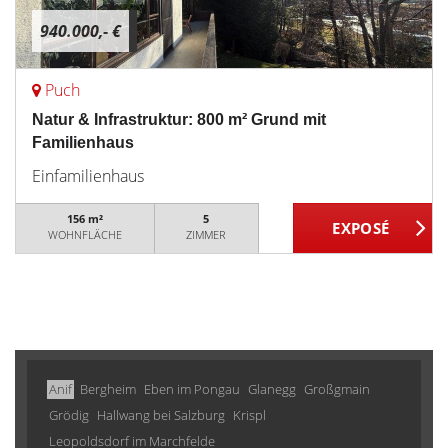
940.000,- €
Puch
Natur & Infrastruktur: 800 m² Grund mit
Familienhaus
Einfamilienhaus
156 m²
5
WOHNFLÄCHE
ZIMMER
Anif
Bergheim
Eben im Pongau
Glanegg
Großgmain
Grödig
Hallwang bei Salzburg
Krispl
Leopoldsdorf im Marchfelde