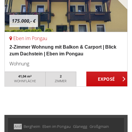
175.000,- €
Eben im Pongau
2-Zimmer Wohnung mit Balkon & Carport | Blick
zum Dachstein | Eben im Pongau
Wohnung
41,04 m²
2
WOHNFLÄCHE
ZIMMER
Anif
Bergheim
Eben im Pongau
Glanegg
Großgmain