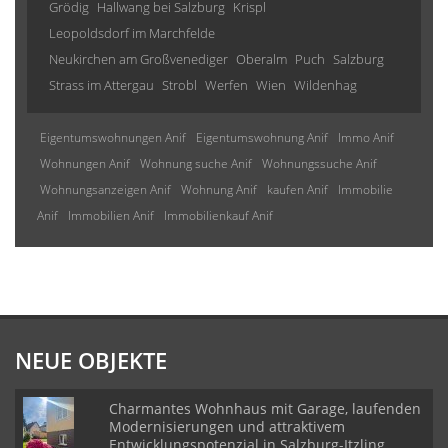
Grödig
Hallwang bei Salzburg
Krispl
Leopoldsdorf im Marchfelde
Neukirchen am Großvenediger
Oberalm
Puch
Salzburg
Strass im Attergau
Strobl
Werfen
Wien
Wildenhag
Eigentumswohnungen Anif
Eigentumswohnung Anif
Immo Anif
Wohnungen Anif
Wohnung suche Anif
Wohnungssuche Anif
Wohnungsanzeigen Anif
Wohnung Anif
kaufen Anif
Immobilie
Anif
Immobilien Anif
Immobilienkauf Anif
NEUE OBJEKTE
Charmantes Wohnhaus mit Garage, laufenden
Modernisierungen und attraktivem
Entwicklungspotenzial in Salzburg-Itzling