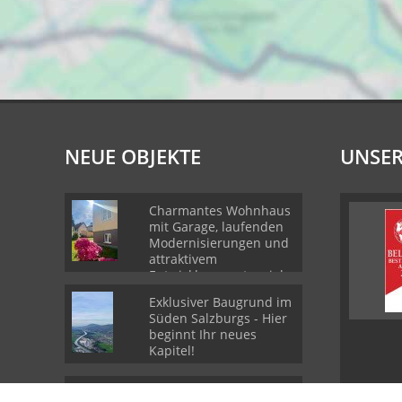
NEUE OBJEKTE
UNSER
Charmantes Wohnhaus
mit Garage, laufenden
Modernisierungen und
attraktivem
Entwicklungspotenzial
in Salzburg-Itzling
Exklusiver Baugrund im
Süden Salzburgs - Hier
beginnt Ihr neues
Kapitel!
Ein Haus für uns