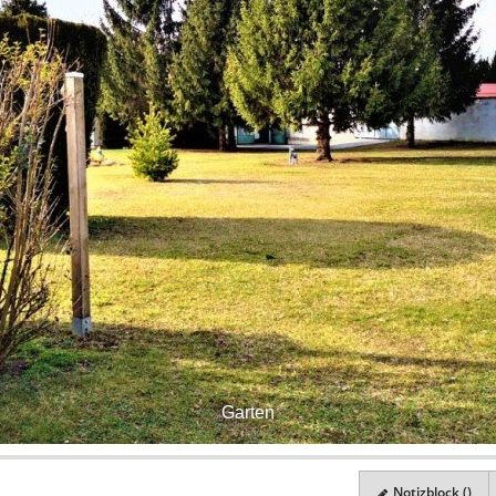
Garten
Notizblock (
)