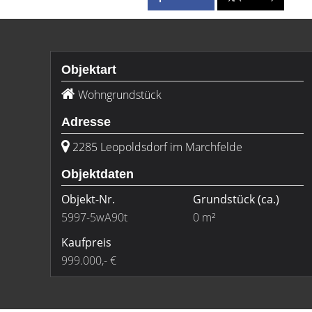
Objektart
Wohngrundstück
Adresse
2285 Leopoldsdorf im Marchfelde
Objektdaten
Objekt-Nr.
Grundstück
(ca.)
5997-5wA90t
0 m²
Kaufpreis
999.000,- €